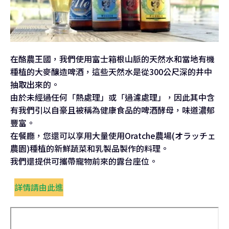
在酪農王國，我們使用富士箱根山脈的天然水和當地有機
種植的大麥釀造啤酒，這些天然水是從300公尺深的井中
抽取出來的。
由於未經過任何「熱處理」或「過濾處理」，因此其中含
有我們引以自豪且被稱為健康食品的啤酒酵母，味道濃郁
豐富。
在餐廳，您還可以享用大量使用Oratche農場(オラッチェ
農園)種植的新鮮蔬菜和乳製品製作的料理。
我們還提供可攜帶寵物前來的露台座位。
詳情請由此進