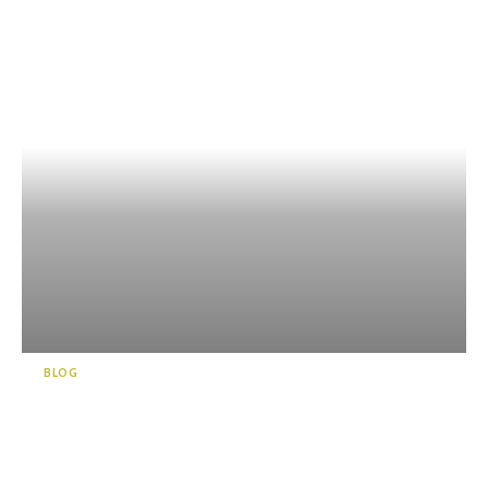
BLOG
在面向日本最深海的沼津港盡
情享受吧！