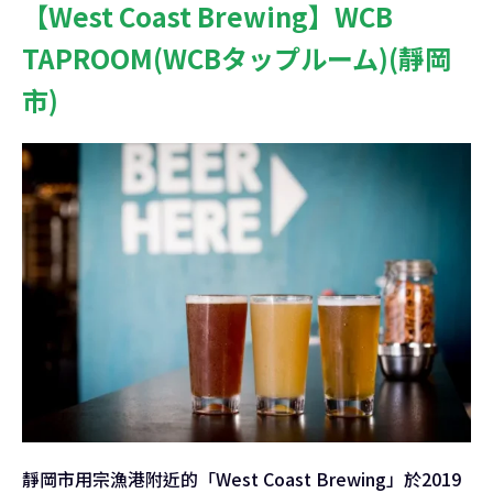
【West Coast Brewing】WCB
TAPROOM(WCBタップルーム)(靜岡
市)
靜岡市用宗漁港附近的「West Coast Brewing」於2019