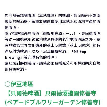
如今隨著精釀啤酒（本地啤酒）的熱潮，靜岡縣內不斷湧
現新的啤酒廠，著重於釀造僅使用本地水和原料生產的原
創啤酒。
除了御殿場高原啤酒（御殿場高原ビール）、貝爾德啤酒
等從一開始就引領當地啤酒熱潮的老字號啤酒廠之外，還
有登錄為世界文化遺產的韮山反射爐（韮山反射炉）的特
產反射爐啤酒，以及「沼津精釀啤酒」「Mt.Fuji
Brewing」等充滿特色的啤酒。
當您來到靜岡縣時，請務必來品嚐充分利用靜岡縣大自然
的特色啤酒。
○伊豆地區
【貝爾德啤酒】貝爾德酒造園修善寺
(ベアードブルワリーガーデン修善寺)