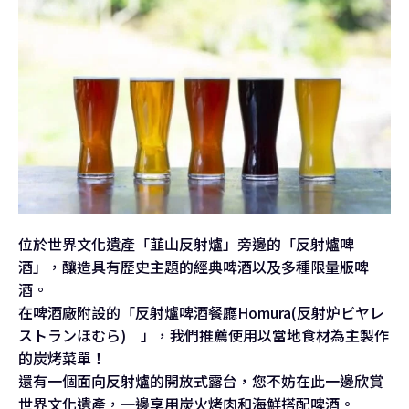
位於世界文化遺產「韮山反射爐」旁邊的「反射爐啤
酒」，釀造具有歷史主題的經典啤酒以及多種限量版啤
酒。
在啤酒廠附設的「反射爐啤酒餐廳Homura(反射炉ビヤレ
ストランほむら) 」，我們推薦使用以當地食材為主製作
的炭烤菜單！
還有一個面向反射爐的開放式露台，您不妨在此一邊欣賞
世界文化遺產，一邊享用炭火烤肉和海鮮搭配啤酒。