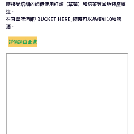
時接受培訓的師傅使用紅頰（草莓）和焙茶等當地特產釀
造。
在直營啤酒館｢BUCKET HERE｣隨時可以品嚐到10種啤
酒。
詳情請由此進