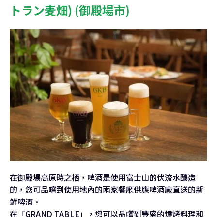
トラン麦畑) (御殿場市)
在御殿場高原時之栖，啤酒是使用富士山的伏流水釀造
的，您可品嚐到使用地內的兩家餐廳供應啤酒廠直送的新
鮮啤酒。
在「GRAND TABLE」，您可以品嚐到豐盛的燒烤料理和