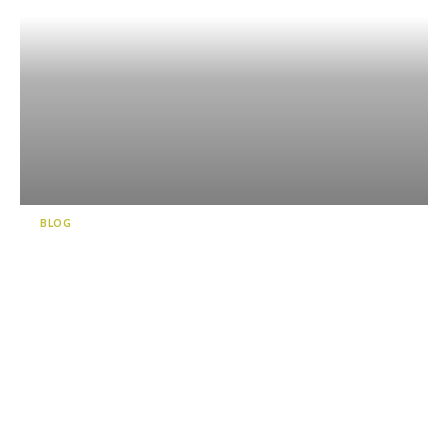
BLOG
靜岡的新名勝“KADODE
OOIGAWA” 前往茶愛好者必
看的體驗型FOOD PARK