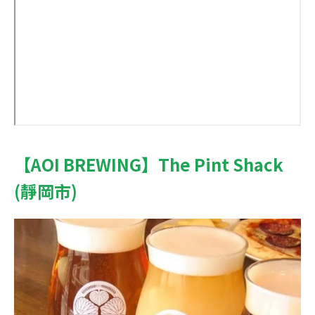
【AOI BREWING】The Pint Shack
(靜岡市)