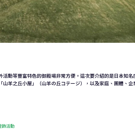
外活動等豐富特色的御殿場非常方便。這次要介紹的是日本知名
「山羊之丘小屋」（山羊の丘コテージ），以及家庭、團體、企
燈飾活動