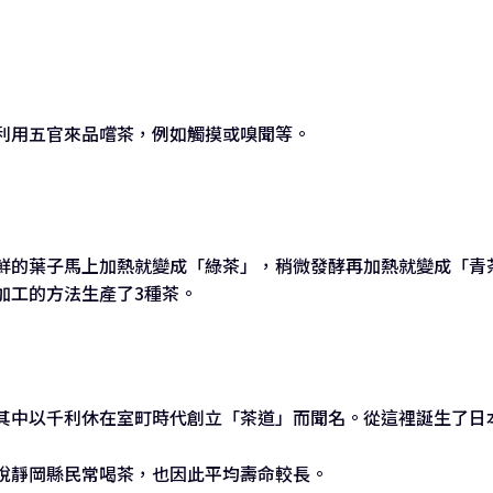
利用五官來品嚐茶，例如觸摸或嗅聞等。
鮮的葉子馬上加熱就變成「綠茶」，稍微發酵再加熱就變成「青
加工的方法生產了3種茶。
其中以千利休在室町時代創立「茶道」而聞名。從這裡誕生了日
說靜岡縣民常喝茶，也因此平均壽命較長。