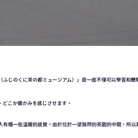
（ふじのくに茶の都ミュージアム）」是一座不僅可以學習和體
人有種一些溫暖的感覺。由於位於一望無際的茶園的中間，所以