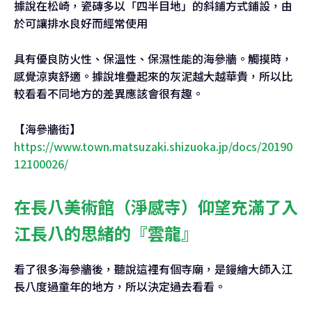
據說在松崎，瓷磚多以「四半目地」的斜鋪方式鋪設，由
於可讓排水良好而經常使用
具有優良防火性、保溫性、保濕性能的海參牆。觸摸時，
感覺涼爽舒適。據說堆疊起來的灰泥越大越華貴，所以比
較看看不同地方的差異應該會很有趣。
【海參牆街】
https://www.town.matsuzaki.shizuoka.jp/docs/20190
12100026/
在長八美術館（淨感寺）仰望充滿了入
江長八的思緒的『雲龍』
看了很多海參牆後，聽說這裡有個寺廟，是鏝繪大師入江
長八度過童年的地方，所以決定過去看看。