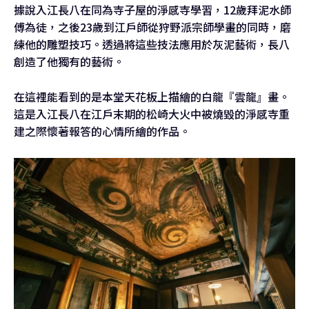
據說入江長八在同為寺子屋的淨感寺學習，12歲拜泥水師
傅為徒，之後23歲到江戶師從狩野派宗師學畫的同時，磨
練他的雕塑技巧。透過將這些技法應用於灰泥藝術，長八
創造了他獨有的藝術。
在這裡能看到的是本堂天花板上描繪的白龍『雲龍』畫。
這是入江長八在江戶末期的松崎大火中被燒毀的淨感寺重
建之際懷著報答的心情所繪的作品。