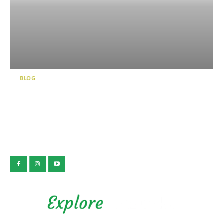
BLOG
前往神秘世界導覽！被翡翠藍
的天窗洞為之心醉
公益社団法人 静岡県観光協会