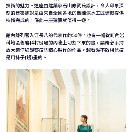
技術的魅力。這座由建築家石山修武氏設計，令人印象深
刻的建築據說是由來自全國各地的熟練泥水工匠慷慨提供
技術完成的，僅此一座建築就值得一遊。
館內陳列著入江長八的代表作約50件。也有一幅從町內岩
科地區舊岩科村役場的內牆上切割下來的畫，請務必手持
放大鏡仔細觀察這些精心製作的作品。越看越不敢相信這
是用抺子(鏝)畫的。