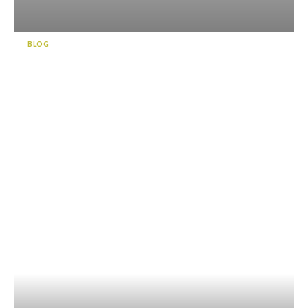
BLOG
在面向日本最深海的沼津港盡
情享受吧！