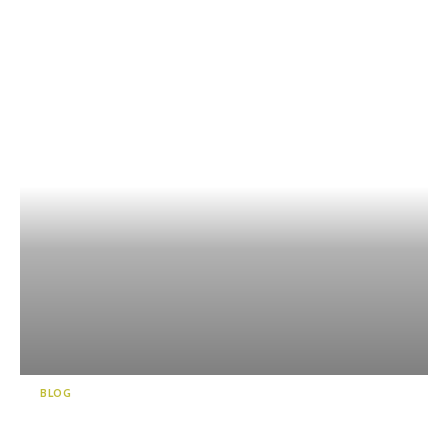
BLOG
靜岡的新名勝“KADODE