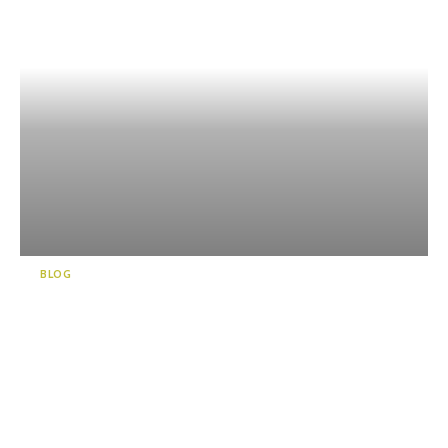
BLOG
川根本町／感受大自然和人的
溫暖，盡情放鬆並享受戶外活
動