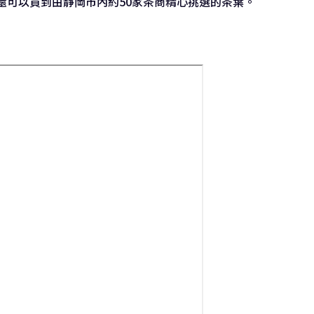
還可以買到由靜岡市內約50家茶商精心挑選的茶葉。