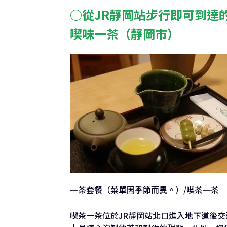
○從JR靜岡站步行即可到達
喫味一茶（靜岡市）
一茶套餐（菜單因季節而異。）/喫茶一茶
喫茶一茶位於JR靜岡站北口進入地下道後