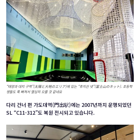
“태양과 대지 구역”(太陽と大地のエリア)에 있는 “후지산 넷”(富士山のネット). 초등학
생들도 푹 빠져서 열심히 오를 것 같네요
다리 건너 편 가도데역(門出駅)에는 2007년까지 운행되었던
SL “C11-312”도 복원 전시되고 있습니다.