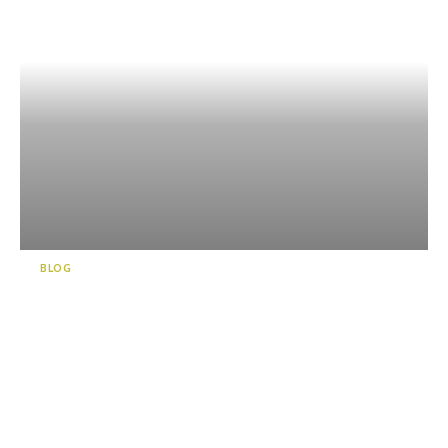
BLOG
일본에서 가장 깊은 바다에 면
해 있는 누마즈항(沼津港)에서
깊은 체험을 즐겨보세요!