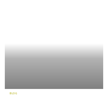
BLOG
신비의 세계로 안내합니다! 에
메랄드 블루에 매료되는 천창