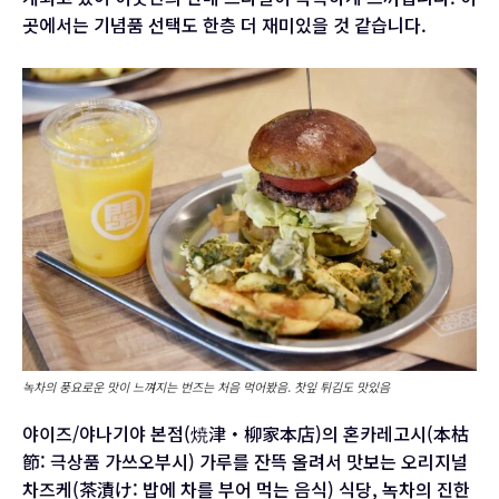
곳에서는 기념품 선택도 한층 더 재미있을 것 같습니다.
녹차의 풍요로운 맛이 느껴지는 번즈는 처음 먹어봤음. 찻잎 튀김도 맛있음
야이즈/야나기야 본점(焼津・柳家本店)의 혼카레고시(本枯
節: 극상품 가쓰오부시) 가루를 잔뜩 올려서 맛보는 오리지널
차즈케(茶漬け: 밥에 차를 부어 먹는 음식) 식당, 녹차의 진한