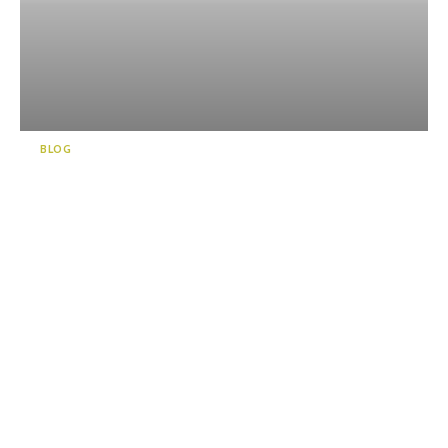
BLOG
가와네혼죠（川根本町）/대자
연과 사람의 온기를 느끼면서
즐기는 여유와 활동 프로그램