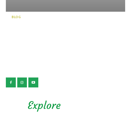
BLOG
음이온이 가득합니다! 적극적
인 활동파 분들께는 카와즈 일
곱 폭포(河津七滝) 순례를 추천
합니...
公益社団法人 静岡県観光協会
Privacy Policy