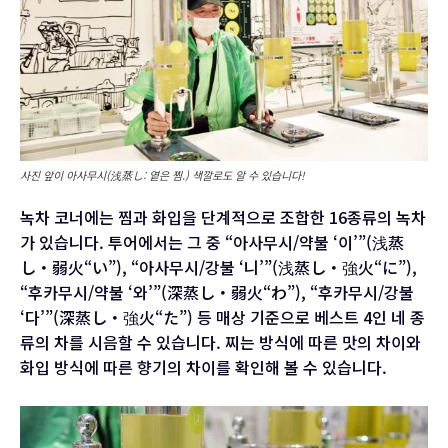
사진 앞이 아사무시(浅蒸し: 옅은 찜.) 색깔로도 알 수 있습니다!
녹차 코너에는 찜과 화입을 단계적으로 조합한 16종류의 녹차
가 있습니다. 투어에서는 그 중 “아사무시/약불 ‘이’”(浅蒸
し・弱火“い”), “아사무시/강불 ‘니’”(浅蒸し・強火“に”),
“후카무시/약불 ‘와’”(深蒸し・弱火“わ”), “후카무시/강불
‘다’”(深蒸し・強火“た”) 등 매상 기준으로 베스트 4인 네 종
류의 차를 시음할 수 있습니다. 찌는 방식에 따른 맛의 차이와
화입 방식에 따른 향기의 차이를 확인해 볼 수 있습니다.