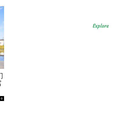
们
富
0