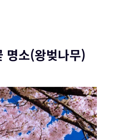
후지산
체험
추천여행
Blog
지역
추
여행정보
Language
꽃 명소(왕벚나무)