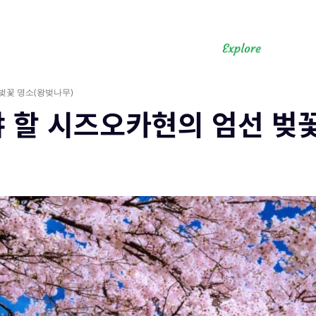
벚꽃 명소(왕벚나무)
 할 시즈오카현의 엄선 벚