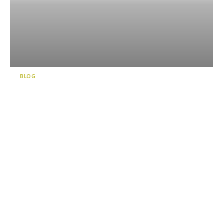
BLOG
시즈오카(静岡)의 신명소로 차
를 좋아하시는 분들이라면 꼭
와보셔야 할 체험형 푸드 파크
“...