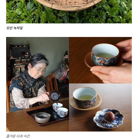
모인 녹차잎
즐거운 다과 시간