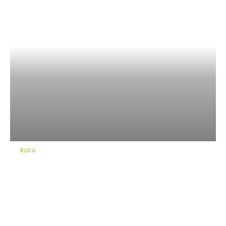
BLOG
일본에서 가장 깊은 바다에 면
해 있는 누마즈항(沼津港)에서
깊은 체험을 즐겨보세요!