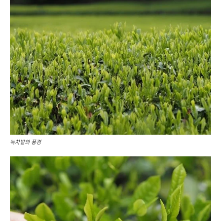
녹차밭의 풍경