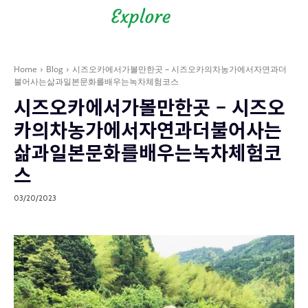
Shizuoka Prefecture - Official
Tourism Site - off the beaten
path Fuji
Home
Blog
시즈오카에서가볼만한곳 – 시즈오카의차농가에서자연과더
불어사는삶과일본문화를배우는녹차체험코스
시즈오카에서가볼만한곳 – 시즈오
카의차농가에서자연과더불어사는
삶과일본문화를배우는녹차체험코
스
03/20/2023
Blog
현지인과 만나는 여행