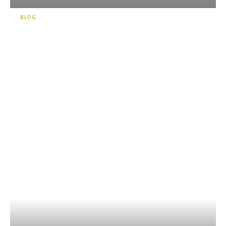
BLOG
가와네혼죠（川根本町）/대자
연과 사람의 온기를 느끼면서
즐기는 여유와 활동 프로그램