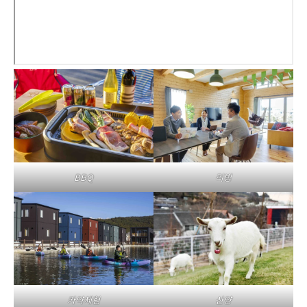
BBQ
리빙
카약체험
산양