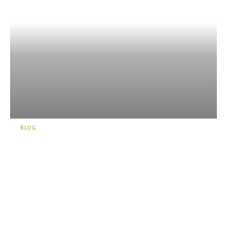
BLOG
일본에서 가장 깊은 바다에 면
해 있는 누마즈항(沼津港)에서
깊은 체험을 즐겨보세요!