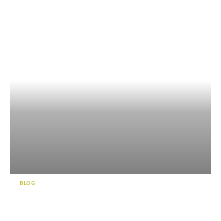
BLOG
신비의 세계로 안내합니다! 에
메랄드 블루에 매료되는 천창