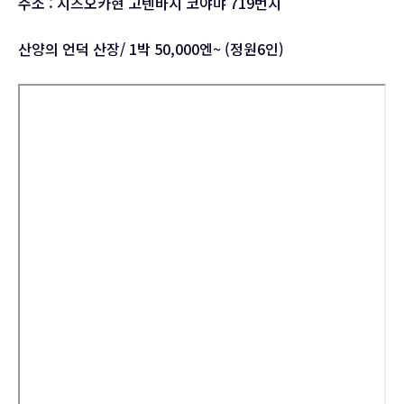
주소 : 시즈오카현 고텐바시 코야먀 719번지
산양의 언덕 산장/ 1박 50,000엔~ (정원6인)