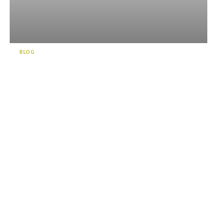
BLOG
시즈오카(静岡)의 신명소로 차
를 좋아하시는 분들이라면 꼭
와보셔야 할 체험형 푸드 파크
“...