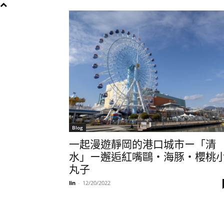
Blog
一起漫遊靜岡的港口城市ー「清
水」ー邂逅紅嘴鷗・海豚・櫻桃
丸子
lin
-
12/20/2022